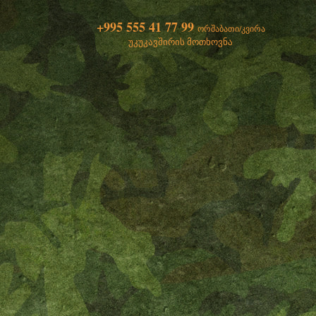
+995 555 41 77 99
ორშაბათი/კვირა
უკუკავშირის მოთხოვნა