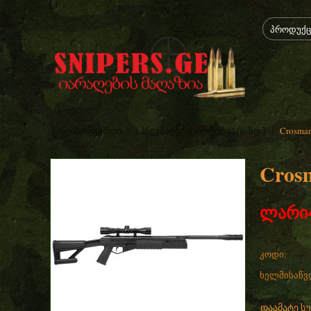
/
/
/
Crosma
საწყისი გვერდი
| პნევმატური თოფები |
ზდპ
Cros
ლარი
კოდი:
ხელმისაწვ
დაამატე ს