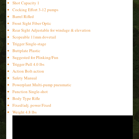
Shot Capacity 1
Cocking Effort 3-12 pumps
Barrel Rifled
Front Sight Fiber Optic
Rear Sight Adjustable for windage & elevation
Scopeable 11mm dovetail
Trigger Single-stage
Buttplate Plastic
Suggested for Plinking/Fun
Trigger Pull 4.0 lbs
Action Bolt-action
Safety Manual
Powerplant Multi-pump pneumatic
Function Single-shot
Body Type Rifle
Fixed/adj. power Fixed
Weight 4.8 lbs