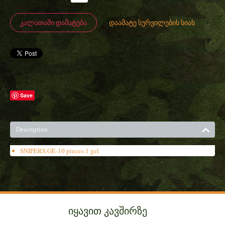
ᲙᲐᲚᲐᲗᲐᲨᲘ ᲓᲐᲛᲐᲢᲔᲑᲐ
დაამატე სურვილების სიას
Save
Description
SNIPERS.GE-10 pieces-1 gel
იყავით კავშირზე