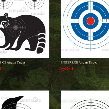
.GE Airgun Target
SNIPERS.GE Airgun Target
1
ლარი
1