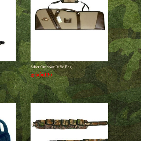
Sıber Outdoor Rifle Bag
ლარი
130