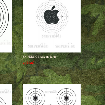
SNIPERS.GE Airgun Target
ლარი
1