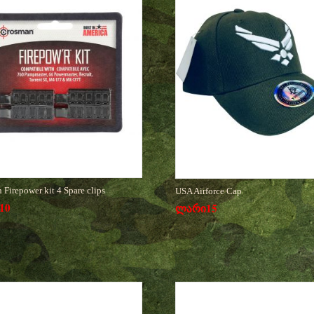
 Firepower kit 4 Spare clips
USA Airforce Cap
10
ლარი
15