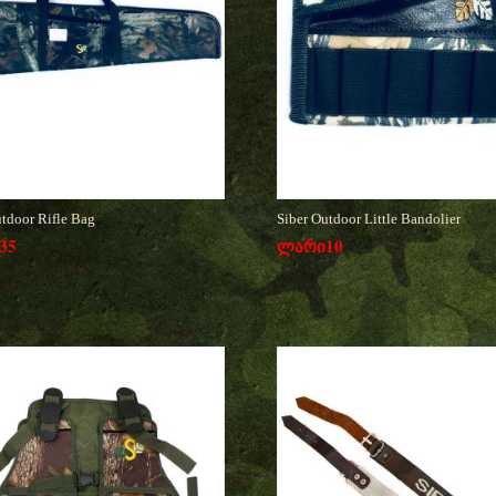
utdoor Rifle Bag
Siber Outdoor Little Bandolier
35
ლარი
10