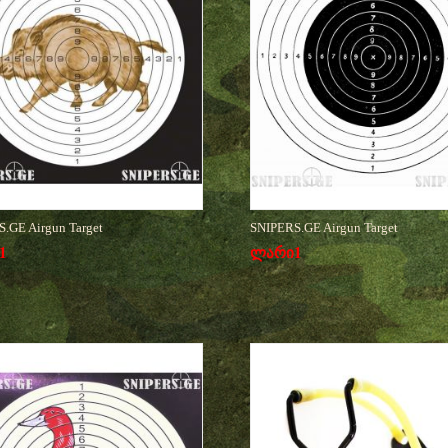
.GE Airgun Target
SNIPERS.GE Airgun Target
1
ლარი
1