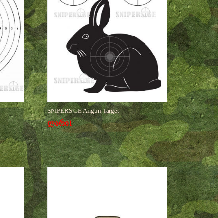
SNIPERS.GE Airgun Target
ლარი
1