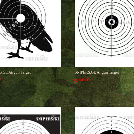
.GE Airgun Target
SNIPERS.GE Airgun Target
1
ლარი
1