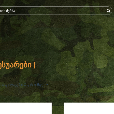
სესუარები |
თ დალაგება: Z დან A-მდე