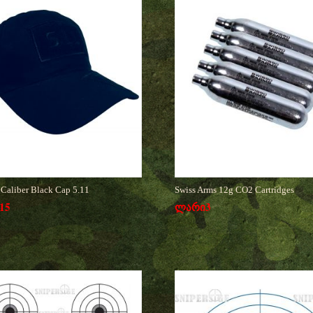
l Caliber Black Cap 5.11
Swiss Arms 12g CO2 Cartridges
15
ლარი
3