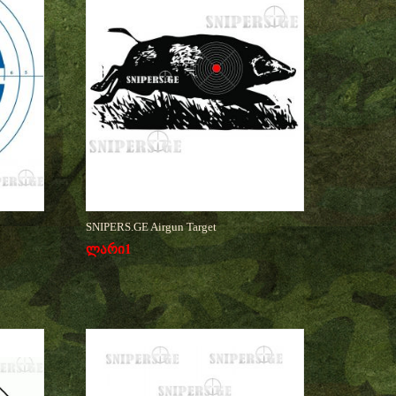
SNIPERS.GE Airgun Target
ლარი
1