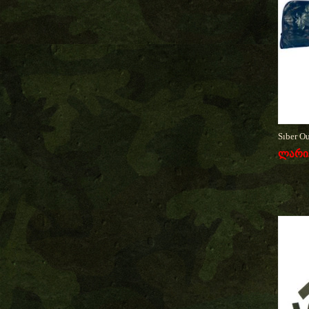
Sıber O
ლარი