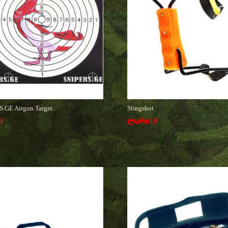
.GE Airgun Target
Slingshot
1
ლარი
15