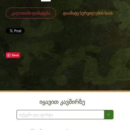
ᲙᲐᲚᲐᲗᲐᲨᲘ ᲓᲐᲛᲐᲢᲔᲑᲐ
დაამატე სურვილების სიას
Save
იყავით კავშირზე